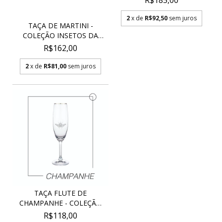
R$185,00
2
x de
R$92,50
sem juros
TAÇA DE MARTINI -
COLEÇÃO INSETOS DA
SOR...
R$162,00
2
x de
R$81,00
sem juros
TAÇA FLUTE DE
CHAMPANHE - COLEÇÃO
INSETO...
R$118,00