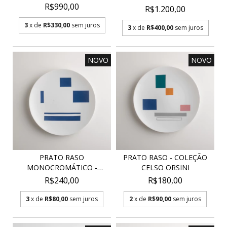
R$990,00
R$1.200,00
3
x de
R$330,00
sem juros
3
x de
R$400,00
sem juros
NOVO
NOVO
PRATO RASO
PRATO RASO - COLEÇÃO
MONOCROMÁTICO -
CELSO ORSINI
COLEÇÃO CELSO...
R$240,00
R$180,00
3
x de
R$80,00
sem juros
2
x de
R$90,00
sem juros