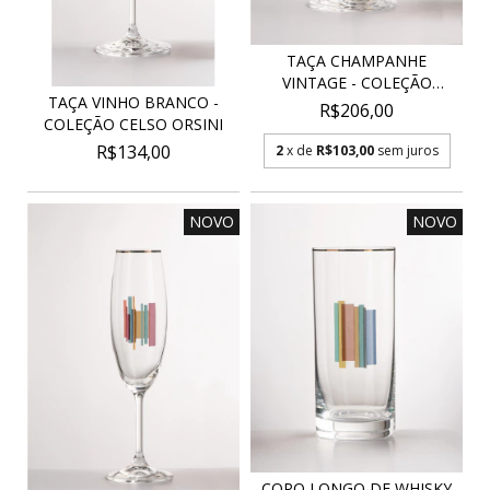
TAÇA CHAMPANHE
VINTAGE - COLEÇÃO
TAÇA VINHO BRANCO -
CELSO O...
R$206,00
COLEÇÃO CELSO ORSINI
R$134,00
2
x de
R$103,00
sem juros
NOVO
NOVO
COPO LONGO DE WHISKY