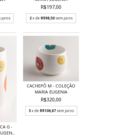
R$197,00
 juros
2
x de
R$98,50
sem juros
CACHEPÔ M - COLEÇÃO
MARIA EUGENIA
R$320,00
3
x de
R$106,67
sem juros
CA G -
UGEN...