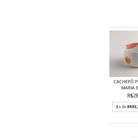
CACHEPÔ P
MARIA 
R$28
3
x de
R$93,