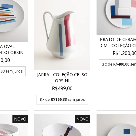
PRATO DE CERÂM
CM - COLEÇÃO CE
A OVAL -
LSO ORSINI
R$1.200,0
0,00
3
x de
R$400,00
sem
,33
sem juros
JARRA - COLEÇÃO CELSO
ORSINI
R$499,00
3
x de
R$166,33
sem juros
NOVO
NOVO