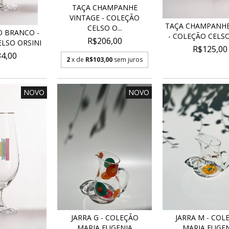
TAÇA CHAMPANHE
VINTAGE - COLEÇÃO
TAÇA CHAMPANHE
CELSO O...
O BRANCO -
- COLEÇÃO CELSO 
R$206,00
LSO ORSINI
R$125,00
4,00
2
x de
R$103,00
sem juros
NOVO
NOVO
JARRA G - COLEÇÃO
JARRA M - COL
MARIA EUGENIA
MARIA EUGEN