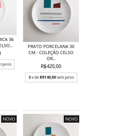
ICA 36
LSO...
PRATO PORCELANA 30
CM - COLEÇÃO CELSO
0
OR...
 juros
R$420,00
3
x de
R$140,00
sem juros
NOVO
NOVO