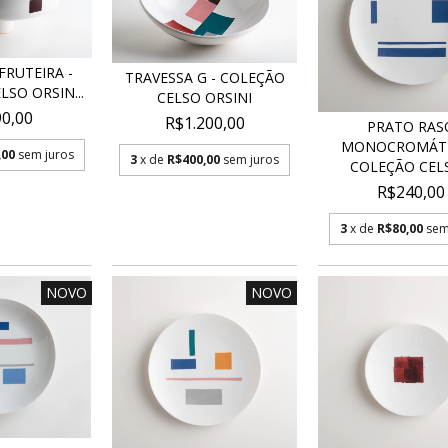
FRUTEIRA -
TRAVESSA G - COLEÇÃO
SO ORSIN...
CELSO ORSINI
0,00
R$1.200,00
PRATO RAS
MONOCROMÁTI
,00
sem juros
3
x de
R$400,00
sem juros
COLEÇÃO CELS
R$240,00
3
x de
R$80,00
sem
NOVO
NOVO