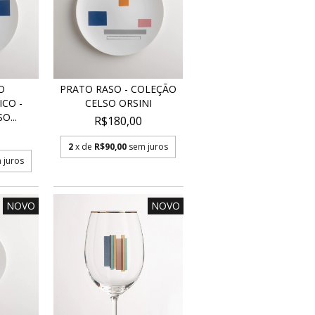
O
PRATO RASO - COLEÇÃO
CO -
CELSO ORSINI
O...
R$180,00
2
x de
R$90,00
sem juros
 juros
NOVO
NOVO